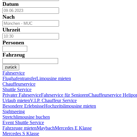
Datum
Nach
Uhrzeit
Personen
Fahrzeug
zurück
Fahrservice
Flughafentransfer
Limousine mieten
Chauffeurservice
Shuttle Service
Privater Fahrservice
Fahrservice für Senioren
Chauffeurservice Helipor
Urlaub mieten
V.I.P. Chauffeur Service
Besondere Erlebnisse
Hochzeitslimousine mieten
Sightseeing
Stretchlimousine buchen
Event Shuttle Service
Fahrzeuge mieten
Maybach
Mercedes E Klasse
Mercedes S Klasse