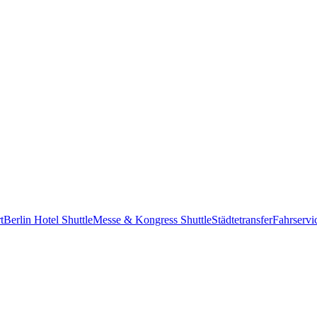
t
Berlin Hotel Shuttle
Messe & Kongress Shuttle
Städtetransfer
Fahrservi