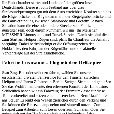
Ihr Hubschrauber startet und landet auf der größten Insel
Deutschlands. Diese ist vom Festland aus über drei
Strelasundquerungen gut mit dem Auto erreichbar. Konkret sind das
die Rügenbrücke, der Rügendamm mit der Ziegelgrabenbrücke und
die Fährverbindung zwischen Stahlbrode und Glewitz. Je nach
Situation kann die eine oder andere Strecke zum Fahrtzeitpunkt
günstiger sein, doch darum kümmern wir uns: Ihr Meissner
MEISSNER Limousinen- und Travel-Service. Damit sie pünktlich
zum Start am Heliport Rügen sind, plant Ihr Chauffeur die Anfahrt
sorgfältig. Dabei berücksichtigt er die Öffnungszeiten der
Hubbrücke, den Fahrplan der Rügenfähre und die aktuelle
Verkehrslage auf der Strelasundbrücke.
Fahrt im Luxusauto – Flug mit dem Helikopter
Statt Zug, Bus oder selbst zu fahren, wählen Sie unseren
erstklassigen privaten Fahrservice für den Transfer zwischen
Heliport und Ihrem Zuhause in Berlin. Steigen Sie ein und genießen
Sie das Wohlfühlambiente, den erlesenen Komfort der Limousine.
Schließlich haben wir ein Fahrzeug der Premiumklasse für diese
Tour vorbereitet und setzen einen unserer besten Berufskraftfahrer
ans Steuer. Er lenkt den Wagen zielsicher durch den Verkehr und
Sie können die Reisezeit angenehm und sinnvoll nutzen. Zum
Beispiel zum Arbeiten, zum Lesen oder zum Schlafen. Oder Sie
geben sich auf der Hinfahrt einfach der Vorfreude auf den