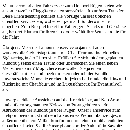
Mit unserem privaten Fahrservice zum Heliport Rügen bieten wir
anspruchsvollen Fluggästen einen stressfreien, luxuriösen Transfer.
Diese Dienstleistung schließt alle Vorzüge unseres üblichen
Chauffeurservices ein, wobei wir gern auf Sonderwünsche
eingehen. Zum Beispiel bietet Ihr Fahrer gern Snacks und Getränke
an, besorgt Blumen für Ihren Gast oder wählt Ihre Wunschroute für
die Fahrt.
Übrigens: Meissner Limousinenservice organisiert auch
wundervolle Geburtstagstouren mit Chauffeur und individuelles
Sightseeing in der Limousine. Erfüllen Sie sich mit dem geplanten
Rundflug selbst einen Traum oder überraschen Sie einen lieben
Menschen damit? Möglicherweise wollen Sie ja einen
Geschäftspartner damit beeindrucken oder mit der Familie
unvergessliche Momente erleben. In jedem Fall rundet die Hin- und
Rückreise mit Chauffeur und im Luxusfahrzeug Ihr Event stilvoll
ab.
Unvergleichliche Aussichten auf die Kreideküste, auf Kap Arkona
und auf den sogenannten Koloss von Prora gehören zu den
Attraktionen der Rundflüge über Rügen. Unser Fahrservice zum
Heliport beeindruckt mit dem Luxus eines Premiumfahrzeuges, mit
außerordentlichem Mitfahrkomfort und mit einem multitalentierten
Chauffeur. Laden Sie Ihr Smartphone vor der Ankunft in Sassnitz