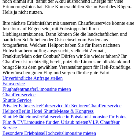
noch einmal auf, damit der Akku ausreichend Energie für viele
Erinnerungsfotos hat. Eine Kamera dürfen Sie an Bord des Rügen-
Helis ja nicht nutzen.
Ihre nächste Erlebnisfahrt mit unserem Chauffeurservice könnte eine
Inseltour auf Rügen sein, mit Fotostopps bei Ihren
Lieblingsattraktionen. Dann können Sie die landschaftlichen und
baulichen Schönheiten der Ostseeinsel vom Boden aus
fotografieren. Welchen Heliport haben Sie für Ihren nächsten
Hubschrauberrundflug ausgesucht, vielleicht Zermatt,
Frankfurt/Main oder Cottbus? Dürfen wir Sie wieder fahren? Ihr
Chauffeur ist rechtzeitig bereit, putzt die Limousine blitzblank und
bringt Sie zu dem gewählten Veranstaltungsort für Heli-Rundflüge.
Wir wünschen guten Flug und sorgen für die gute Fahrt.
Unverbindliche Anfrage stellen
Fahrservice
Flughafentransfer
Limousine mieten
Chauffeurservice
Shuttle Service
Privater Fahrservice
Fahrservice für Senioren
Chauffeurservice
Heliport
Berlin Hotel Shuttle
Messe & Kongress
Shuttle
Städtetransfer
Fahrservice in Potsdam
Limousine für Fotos,
Film & TV
Limousine für den Urlaub mieten
V.I.P. Chauffeur
Service
Besondere Erlebnisse
Hochzeitslimousine mieten