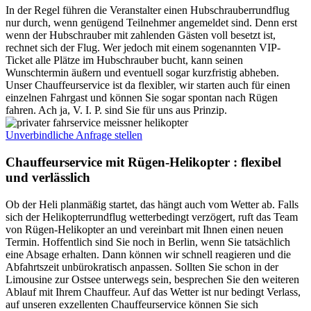
In der Regel führen die Veranstalter einen Hubschrauberrundflug
nur durch, wenn genügend Teilnehmer angemeldet sind. Denn erst
wenn der Hubschrauber mit zahlenden Gästen voll besetzt ist,
rechnet sich der Flug. Wer jedoch mit einem sogenannten VIP-
Ticket alle Plätze im Hubschrauber bucht, kann seinen
Wunschtermin äußern und eventuell sogar kurzfristig abheben.
Unser Chauffeurservice ist da flexibler, wir starten auch für einen
einzelnen Fahrgast und können Sie sogar spontan nach Rügen
fahren. Ach ja, V. I. P. sind Sie für uns aus Prinzip.
Unverbindliche Anfrage stellen
Chauffeurservice mit Rügen-Helikopter : flexibel
und verlässlich
Ob der Heli planmäßig startet, das hängt auch vom Wetter ab. Falls
sich der Helikopterrundflug wetterbedingt verzögert, ruft das Team
von Rügen-Helikopter an und vereinbart mit Ihnen einen neuen
Termin. Hoffentlich sind Sie noch in Berlin, wenn Sie tatsächlich
eine Absage erhalten. Dann können wir schnell reagieren und die
Abfahrtszeit unbürokratisch anpassen. Sollten Sie schon in der
Limousine zur Ostsee unterwegs sein, besprechen Sie den weiteren
Ablauf mit Ihrem Chauffeur. Auf das Wetter ist nur bedingt Verlass,
auf unseren exzellenten Chauffeurservice können Sie sich